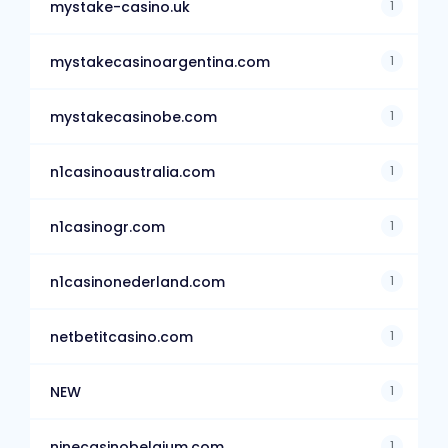
1
mystake-casino.uk
1
mystakecasinoargentina.com
1
mystakecasinobe.com
1
n1casinoaustralia.com
1
n1casinogr.com
1
n1casinonederland.com
1
netbetitcasino.com
1
NEW
1
ninecasinobelgium.com