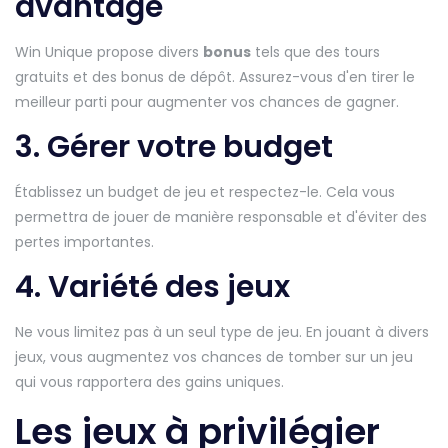
avantage
Win Unique propose divers
bonus
tels que des tours
gratuits et des bonus de dépôt. Assurez-vous d'en tirer le
meilleur parti pour augmenter vos chances de gagner.
3. Gérer votre budget
Établissez un budget de jeu et respectez-le. Cela vous
permettra de jouer de manière responsable et d'éviter des
pertes importantes.
4. Variété des jeux
Ne vous limitez pas à un seul type de jeu. En jouant à divers
jeux, vous augmentez vos chances de tomber sur un jeu
qui vous rapportera des gains uniques.
Les jeux à privilégier