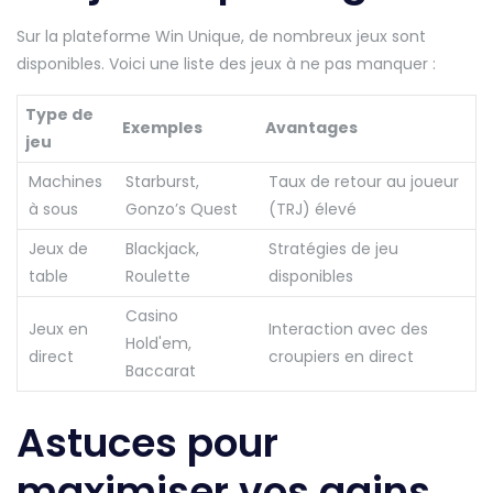
Sur la plateforme Win Unique, de nombreux jeux sont
disponibles. Voici une liste des jeux à ne pas manquer :
Type de
Exemples
Avantages
jeu
Machines
Starburst,
Taux de retour au joueur
à sous
Gonzo’s Quest
(TRJ) élevé
Jeux de
Blackjack,
Stratégies de jeu
table
Roulette
disponibles
Casino
Jeux en
Interaction avec des
Hold'em,
direct
croupiers en direct
Baccarat
Astuces pour
maximiser vos gains