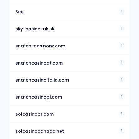
1
Sex
1
sky-casino-uk.uk
1
snatch-casinonz.com
1
snatchcasinoat.com
1
snatchcasinoitalia.com
1
snatchcasinopl.com
1
solcasinobr.com
1
solcasinocanada.net