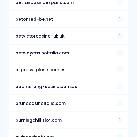
1
betfaircasinoespana.com
1
betonred-be.net
1
betvictorcasino-uk.uk
1
betwaycasinoitalia.com
1
bigbasssplash.com.es
1
boomerang-casino.com.de
1
brunocasinoitalia.com
1
burningchillislot.com
1
bwincasinobr.net