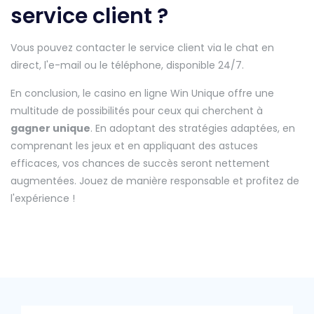
service client ?
Vous pouvez contacter le service client via le chat en
direct, l'e-mail ou le téléphone, disponible 24/7.
En conclusion, le casino en ligne Win Unique offre une
multitude de possibilités pour ceux qui cherchent à
gagner unique
. En adoptant des stratégies adaptées, en
comprenant les jeux et en appliquant des astuces
efficaces, vos chances de succès seront nettement
augmentées. Jouez de manière responsable et profitez de
l'expérience !
Search