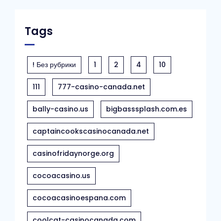
Tags
! Без рубрики
1
2
4
10
111
777-casino-canada.net
bally-casino.us
bigbasssplash.com.es
captaincookscasinocanada.net
casinofridaynorge.org
cocoacasino.us
cocoacasinoespana.com
coolcat-casinocanada.com