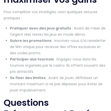
Pour compléter vos stratégies, voici quelques astuces
pratiques :
Pratiquer avec des jeux gratuits
: Avant de miser de
l'argent réel, testez les jeux en mode démo.
Suivre les promotions
: Inscrivez-vous à la newsletter
de Win Unique pour recevoir des offres exclusives et
des codes promo.
Participer aux tournois
: Engagez-vous dans les
tournois organisés par le casino. Ils offrent souvent des
prix attractifs.
Se fixer des limites
: Avant de jouer, définissez un
montant maximum à ne pas dépasser pour éviter de
jouer impulsivement.
Questions