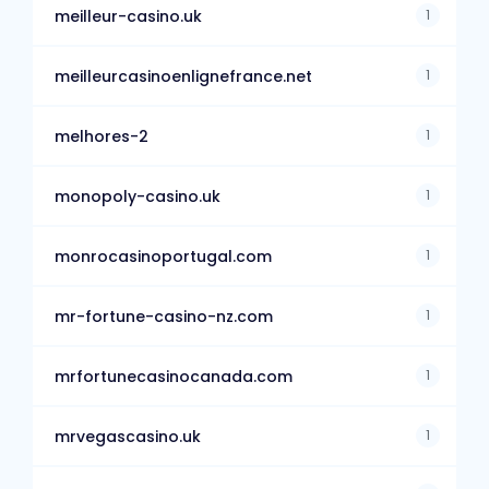
1
meilleur-casino.uk
1
meilleurcasinoenlignefrance.net
1
melhores-2
1
monopoly-casino.uk
1
monrocasinoportugal.com
1
mr-fortune-casino-nz.com
1
mrfortunecasinocanada.com
1
mrvegascasino.uk