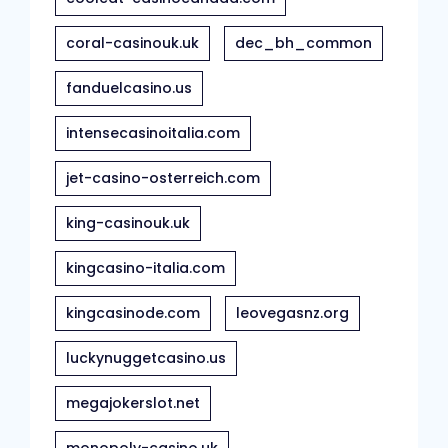
coral-casinouk.uk
dec_bh_common
fanduelcasino.us
intensecasinoitalia.com
jet-casino-osterreich.com
king-casinouk.uk
kingcasino-italia.com
kingcasinode.com
leovegasnz.org
luckynuggetcasino.us
megajokerslot.net
monopoly-casino.uk