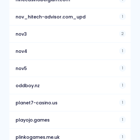
1
nov_hitech-advisor.com_upd
2
nov3
1
nov4
1
nov5
1
oddboy.nz
1
planet7-casino.us
1
playojo.games
1
plinkogames.me.uk