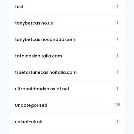
1
test
1
tonybetcasino.us
1
tonybetcasinocanada.com
1
totalcasinoitalia.com
1
truefortunecasinoitalia.com
1
ultraholdandspinslot.net
185
Uncategorized
1
unibet-uk.uk