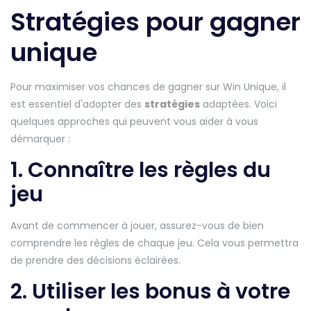
Stratégies pour gagner
unique
Pour maximiser vos chances de gagner sur Win Unique, il
est essentiel d'adopter des
stratégies
adaptées. Voici
quelques approches qui peuvent vous aider à vous
démarquer :
1. Connaître les règles du
jeu
Avant de commencer à jouer, assurez-vous de bien
comprendre les règles de chaque jeu. Cela vous permettra
de prendre des décisions éclairées.
2. Utiliser les bonus à votre