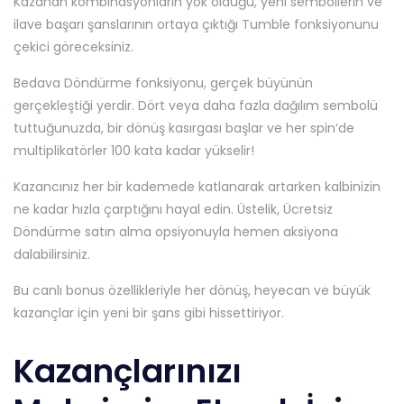
Kazanan kombinasyonların yok olduğu, yeni sembollerin ve
ilave başarı şanslarının ortaya çıktığı Tumble fonksiyonunu
çekici göreceksiniz.
Bedava Döndürme fonksiyonu, gerçek büyünün
gerçekleştiği yerdir. Dört veya daha fazla dağılım sembolü
tuttuğunuzda, bir dönüş kasırgası başlar ve her spin’de
multiplikatörler 100 kata kadar yükselir!
Kazancınız her bir kademede katlanarak artarken kalbinizin
ne kadar hızla çarptığını hayal edin. Üstelik, Ücretsiz
Döndürme satın alma opsiyonuyla hemen aksiyona
dalabilirsiniz.
Bu canlı bonus özellikleriyle her dönüş, heyecan ve büyük
kazançlar için yeni bir şans gibi hissettiriyor.
Kazançlarınızı