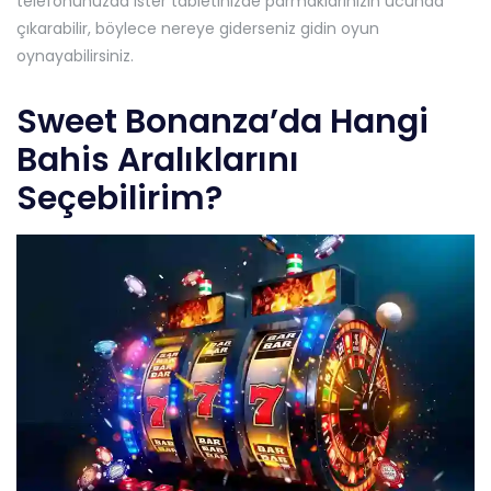
telefonunuzda ister tabletinizde parmaklarınızın ucunda
çıkarabilir, böylece nereye giderseniz gidin oyun
oynayabilirsiniz.
Sweet Bonanza’da Hangi
Bahis Aralıklarını
Seçebilirim?