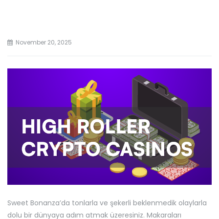
November 20, 2025
Sweet Bonanza’da tonlarla ve şekerli beklenmedik olaylarla
dolu bir dünyaya adım atmak üzeresiniz. Makaraları