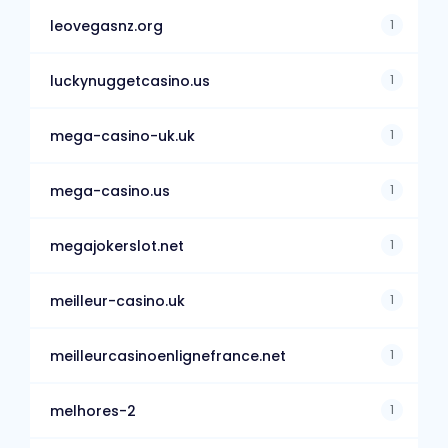
1
leovegasnz.org
1
luckynuggetcasino.us
1
mega-casino-uk.uk
1
mega-casino.us
1
megajokerslot.net
1
meilleur-casino.uk
1
meilleurcasinoenlignefrance.net
1
melhores-2