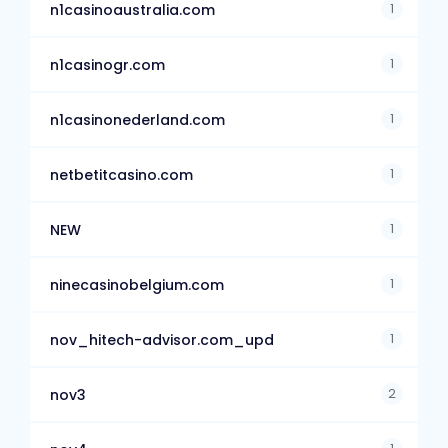
1
n1casinoaustralia.com
1
n1casinogr.com
1
n1casinonederland.com
1
netbetitcasino.com
1
NEW
1
ninecasinobelgium.com
1
nov_hitech-advisor.com_upd
2
nov3