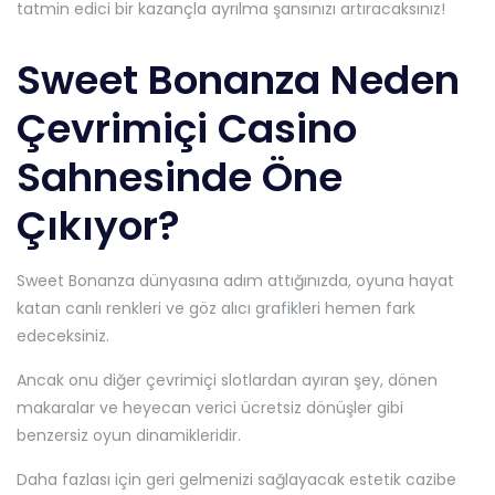
tatmin edici bir kazançla ayrılma şansınızı artıracaksınız!
Sweet Bonanza Neden
Çevrimiçi Casino
Sahnesinde Öne
Çıkıyor?
Sweet Bonanza dünyasına adım attığınızda, oyuna hayat
katan canlı renkleri ve göz alıcı grafikleri hemen fark
edeceksiniz.
Ancak onu diğer çevrimiçi slotlardan ayıran şey, dönen
makaralar ve heyecan verici ücretsiz dönüşler gibi
benzersiz oyun dinamikleridir.
Daha fazlası için geri gelmenizi sağlayacak estetik cazibe