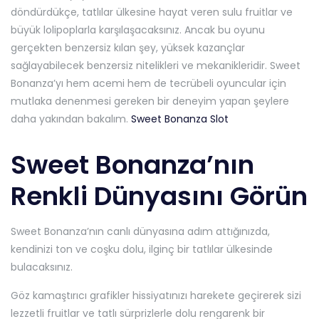
döndürdükçe, tatlılar ülkesine hayat veren sulu fruitlar ve
büyük lolipoplarla karşılaşacaksınız. Ancak bu oyunu
gerçekten benzersiz kılan şey, yüksek kazançlar
sağlayabilecek benzersiz nitelikleri ve mekanikleridir. Sweet
Bonanza’yı hem acemi hem de tecrübeli oyuncular için
mutlaka denenmesi gereken bir deneyim yapan şeylere
daha yakından bakalım.
Sweet Bonanza Slot
Sweet Bonanza’nın
Renkli Dünyasını Görün
Sweet Bonanza’nın canlı dünyasına adım attığınızda,
kendinizi ton ve coşku dolu, ilginç bir tatlılar ülkesinde
bulacaksınız.
Göz kamaştırıcı grafikler hissiyatınızı harekete geçirerek sizi
lezzetli fruitlar ve tatlı sürprizlerle dolu rengarenk bir