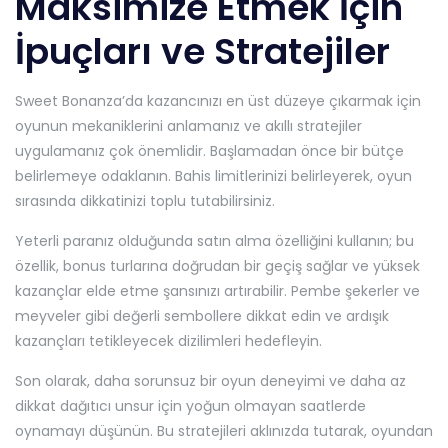
Maksimize Etmek İçin
İpuçları ve Stratejiler
Sweet Bonanza’da kazancınızı en üst düzeye çıkarmak için
oyunun mekaniklerini anlamanız ve akıllı stratejiler
uygulamanız çok önemlidir. Başlamadan önce bir bütçe
belirlemeye odaklanın. Bahis limitlerinizi belirleyerek, oyun
sırasında dikkatinizi toplu tutabilirsiniz.
Yeterli paranız olduğunda satın alma özelliğini kullanın; bu
özellik, bonus turlarına doğrudan bir geçiş sağlar ve yüksek
kazançlar elde etme şansınızı artırabilir. Pembe şekerler ve
meyveler gibi değerli sembollere dikkat edin ve ardışık
kazançları tetikleyecek dizilimleri hedefleyin.
Son olarak, daha sorunsuz bir oyun deneyimi ve daha az
dikkat dağıtıcı unsur için yoğun olmayan saatlerde
oynamayı düşünün. Bu stratejileri aklınızda tutarak, oyundan