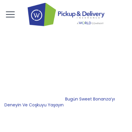
Bugün Sweet
Bonanza’yı
Deneyin Ve
Coşkuyu Yaşayın
Home
|
Uncategorized
|
Bugün Sweet Bonanza’yı
Deneyin Ve Coşkuyu Yaşayın