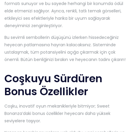
formatı sunuyor ve bu sayede herhangi bir konumda ödül
elde etmenizi sağlıyor. Ayrıca, renkli, tatlı temalı görselleri,
etkileyici ses efektleriyle harika bir uyum sağlayarak
deneyiminizi zenginleştiriyor.
Bu sevimli sembollerin düşüşünü izlerken hissedeceğiniz
heyecan patlamasına hayran kalacaksınız. Sisteminde
ustalaşmak, tüm potansiyelini açığa çıkarmak için çok
önemli. Bütün benliğinizi bırakın ve heyecanın tadını çıkarın!
Coşkuyu Sürdüren
Bonus Özellikler
Coşku, inovatif oyun mekanikleriyle bitmiyor; Sweet
Bonanza’daki bonus özellikler heyecanı daha yüksek
seviyelere taşıyor.