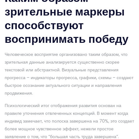
зрительные маркеры
способствуют
воспринимать победу
Человеческое восприятие организовано таким образом, что
зрительная данные анализируется существенно скорее
текстовой или абстрактной. Визуальные представления
прогресса – индикаторы прогресса, графики, схемы – создают
быстрое осознание актуального ситуации и направления
продвижения.
Психологический итог отображения развития основан на
правиле уточнения отвлеченных концепций. В момент когда
индивид замечает, что полоска завершена на 70%, это создает
более мощное чувственное эффект, нежели простое
заявление о том, что “большая часть труда завершена”.