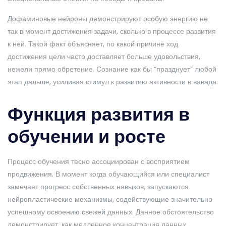
Дофаминовые нейроны демонстрируют особую энергию не
так в момент достижения задачи, сколько в процессе развития
к ней. Такой факт объясняет, по какой причине ход
достижения цели часто доставляет больше удовольствия,
нежели прямо обретение. Сознание как бы “празднует” любой
этап дальше, усиливая стимул к развитию активности в вавада.
Функция развития в
обучении и росте
Процесс обучения тесно ассоциирован с восприятием
продвижения. В момент когда обучающийся или специалист
замечает прогресс собственных навыков, запускаются
нейропластические механизмы, содействующие значительно
успешному освоению свежей данных. Данное обстоятельство
демонстрирует, как медленное концентрация данных