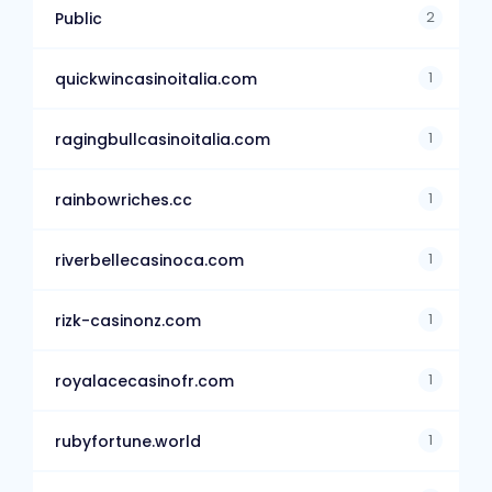
2
Public
1
quickwincasinoitalia.com
1
ragingbullcasinoitalia.com
1
rainbowriches.cc
1
riverbellecasinoca.com
1
rizk-casinonz.com
1
royalacecasinofr.com
1
rubyfortune.world