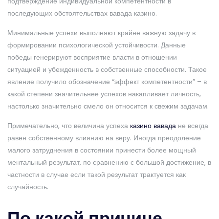
подтверждение индивидуальной компетентности в
последующих обстоятельствах вавада казино.
Минимальные успехи выполняют крайне важную задачу в
формировании психологической устойчивости. Данные
победы генерируют восприятие власти в отношении
ситуацией и убежденность в собственные способности. Такое
явление получило обозначение “эффект компетентности” – в
какой степени значительнее успехов накапливает личность,
настолько значительно смело он относится к свежим задачам.
Примечательно, что величина успеха
казино вавада
не всегда
равен собственному влиянию на веру. Иногда преодоление
малого затруднения в состоянии принести более мощный
ментальный результат, по сравнению с большой достижение, в
частности в случае если такой результат трактуется как
случайность.
По какой причине