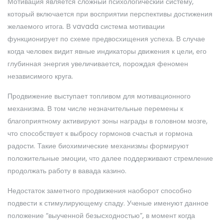
Мотивация является сложный психологический систему,
который включается при восприятии перспективы достижения
желаемого итога. В vavada система мотивации
функционирует по схеме предвосхищения успеха. В случае
когда человек видит явные индикаторы движения к цели, его
глубинная энергия увеличивается, порождая феномен
независимого круга.
Продвижение выступает топливом для мотивационного
механизма. В том числе незначительные перемены к
благоприятному активируют зоны награды в головном мозге,
что способствует к выбросу гормонов счастья и гормона
радости. Такие биохимические механизмы формируют
положительные эмоции, что далее поддерживают стремление
продолжать работу в вавада казино.
Недостаток заметного продвижения наоборот способно
подвести к стимулирующему спаду. Ученые именуют данное
положение “выученной безысходностью”, в момент когда