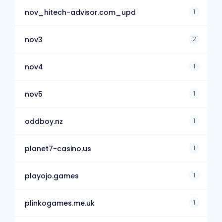
1
nov_hitech-advisor.com_upd
2
nov3
1
nov4
1
nov5
1
oddboy.nz
1
planet7-casino.us
1
playojo.games
1
plinkogames.me.uk