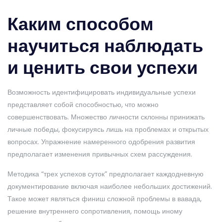
Каким способом
научиться наблюдать
и ценить свои успехи
Возможность идентифицировать индивидуальные успехи
представляет собой способностью, что можно
совершенствовать. Множество личности склонны принижать
личные победы, фокусируясь лишь на проблемах и открытых
вопросах. Упражнение намеренного одобрения развития
предполагает изменения привычных схем рассуждения.
Методика “трех успехов суток” предполагает каждодневную
документирование включая наиболее небольших достижений.
Такое может являться финиш сложной проблемы в вавада,
решение внутреннего сопротивления, помощь иному