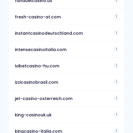
1
fanduelcasino.us
1
fresh-casino-at.com
1
instantcasinodeutschland.com
1
intensecasinoitalia.com
1
ivibetcasino-hu.com
1
izzicasinobrasil.com
1
jet-casino-osterreich.com
1
king-casinouk.uk
1
kingcasino-italia.com