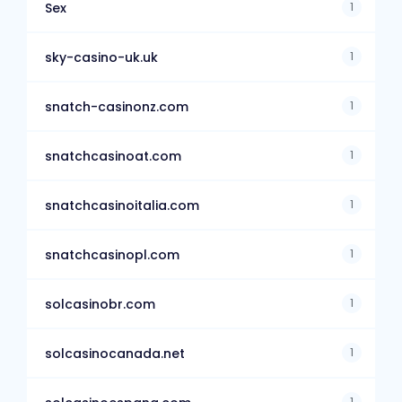
1
Sex
1
sky-casino-uk.uk
1
snatch-casinonz.com
1
snatchcasinoat.com
1
snatchcasinoitalia.com
1
snatchcasinopl.com
1
solcasinobr.com
1
solcasinocanada.net
1