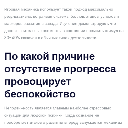
Игровая механика использует такой подход максимально
результативно, встраивая системы баллов, этапов, успехов и
маркеров развития в вавада. Изучения демонстрируют, что
данные зрительные элементы в состоянии повысить стимул на
30-40% включая в обычных типах деятельности.
По какой причине
отсутствие прогресса
провоцирует
беспокойство
Неподвижность является главным наиболее стрессовых
ситуаций для людской психики. Когда сознание не
приобретает знаков о развитии вперед, запускается механизм