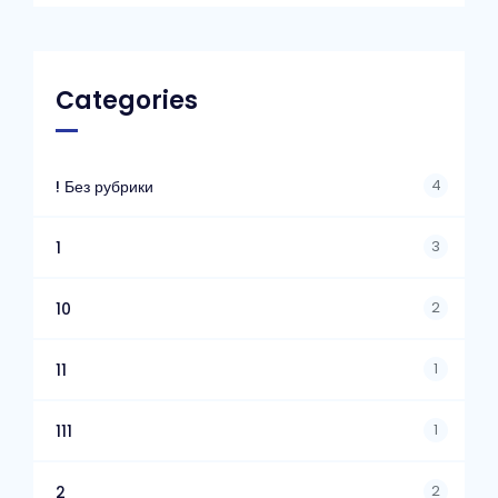
Categories
4
! Без рубрики
3
1
2
10
1
11
1
111
2
2