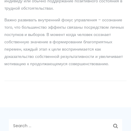
индивиду или обычно поддержание позитивного состояния в
трудной обстоятельствах.
Важно развивать внутренний фокус управления – осознание
того, что большинство эффекты связаны посредством личных
поступков и выборов. В момент когда человек осознает
собственную значение в формировании благоприятных
перемен, каждый этап к цели воспринимается как
доказательство собственной результативности и увеличивает
мотивацию к продолжающемуся совершенствованию.
Search
for: