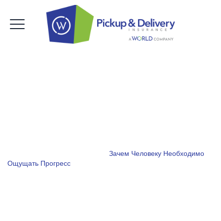
Зачем Человеку
Необходимо
Ощущать Прогресс
Home
|
Uncategorized
|
Зачем Человеку Необходимо
Ощущать Прогресс