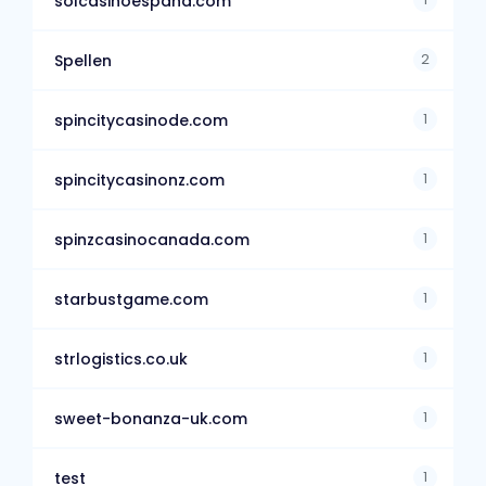
solcasinoespana.com
2
Spellen
1
spincitycasinode.com
1
spincitycasinonz.com
1
spinzcasinocanada.com
1
starbustgame.com
1
strlogistics.co.uk
1
sweet-bonanza-uk.com
1
test